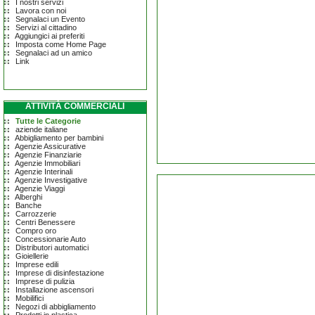
I nostri servizi
Lavora con noi
Segnalaci un Evento
Servizi al cittadino
Aggiungici ai preferiti
Imposta come Home Page
Segnalaci ad un amico
Link
ATTIVITÀ COMMERCIALI
Tutte le Categorie
aziende italiane
Abbigliamento per bambini
Agenzie Assicurative
Agenzie Finanziarie
Agenzie Immobiliari
Agenzie Interinali
Agenzie Investigative
Agenzie Viaggi
Alberghi
Banche
Carrozzerie
Centri Benessere
Compro oro
Concessionarie Auto
Distributori automatici
Gioiellerie
Imprese edili
Imprese di disinfestazione
Imprese di pulizia
Installazione ascensori
Mobilifici
Negozi di abbigliamento