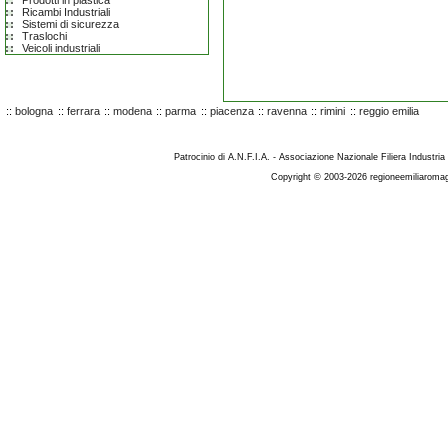
Prodotti in plastica
Ricambi Industriali
Sistemi di sicurezza
Traslochi
Veicoli industriali
::
bologna
::
ferrara
::
modena
::
parma
::
piacenza
::
ravenna
::
rimini
::
reggio emilia
Patrocinio di A.N.F.I.A. - Associazione Nazionale Filiera Industria
Copyright © 2003-2026 regioneemiliaromag