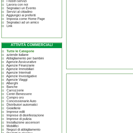
I nostri servizi
Lavora con noi
Segnalaci un Evento
Servizi al cittadino
Aggiungici ai preferiti
Imposta come Home Page
Segnalaci ad un amico
Link
ATTIVITÀ COMMERCIALI
Tutte le Categorie
aziende italiane
Abbigliamento per bambini
Agenzie Assicurative
Agenzie Finanziarie
Agenzie Immobiliari
Agenzie Interinali
Agenzie Investigative
Agenzie Viaggi
Alberghi
Banche
Carrozzerie
Centri Benessere
Compro oro
Concessionarie Auto
Distributori automatici
Gioiellerie
Imprese edili
Imprese di disinfestazione
Imprese di pulizia
Installazione ascensori
Mobilifici
Negozi di abbigliamento