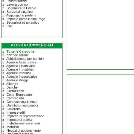
I nostri servizi
Lavora con noi
Segnalaci un Evento
Servizi al cittadino
Aggiungici ai preferiti
Imposta come Home Page
Segnalaci ad un amico
Link
ATTIVITÀ COMMERCIALI
Tutte le Categorie
aziende italiane
Abbigliamento per bambini
Agenzie Assicurative
Agenzie Finanziarie
Agenzie Immobiliari
Agenzie Interinali
Agenzie Investigative
Agenzie Viaggi
Alberghi
Banche
Carrozzerie
Centri Benessere
Compro oro
Concessionarie Auto
Distributori automatici
Gioiellerie
Imprese edili
Imprese di disinfestazione
Imprese di pulizia
Installazione ascensori
Mobilifici
Negozi di abbigliamento