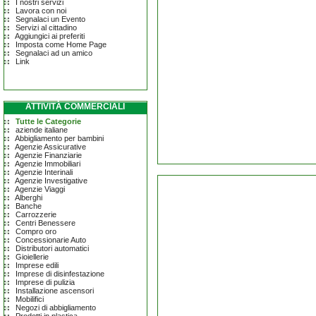
I nostri servizi
Lavora con noi
Segnalaci un Evento
Servizi al cittadino
Aggiungici ai preferiti
Imposta come Home Page
Segnalaci ad un amico
Link
ATTIVITÀ COMMERCIALI
Tutte le Categorie
aziende italiane
Abbigliamento per bambini
Agenzie Assicurative
Agenzie Finanziarie
Agenzie Immobiliari
Agenzie Interinali
Agenzie Investigative
Agenzie Viaggi
Alberghi
Banche
Carrozzerie
Centri Benessere
Compro oro
Concessionarie Auto
Distributori automatici
Gioiellerie
Imprese edili
Imprese di disinfestazione
Imprese di pulizia
Installazione ascensori
Mobilifici
Negozi di abbigliamento