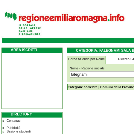
falegnami sala-baganza
AREA ISCRITTI
CATEGORIA: FALEGNAMI SALA
Cerca Azienda per Nome
Ricerca 
Nome - Ragione sociale:
falegnami sala-baganza
Categorie correlate
|
Comuni della Provinc
DIRECTORY
Contattaci
Pubblicità
Sezione studenti