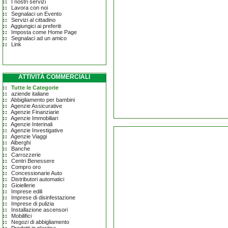
I nostri servizi
Lavora con noi
Segnalaci un Evento
Servizi al cittadino
Aggiungici ai preferiti
Imposta come Home Page
Segnalaci ad un amico
Link
ATTIVITÀ COMMERCIALI
Tutte le Categorie
aziende italiane
Abbigliamento per bambini
Agenzie Assicurative
Agenzie Finanziarie
Agenzie Immobiliari
Agenzie Interinali
Agenzie Investigative
Agenzie Viaggi
Alberghi
Banche
Carrozzerie
Centri Benessere
Compro oro
Concessionarie Auto
Distributori automatici
Gioiellerie
Imprese edili
Imprese di disinfestazione
Imprese di pulizia
Installazione ascensori
Mobilifici
Negozi di abbigliamento