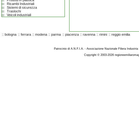
Prodotti in plastica
Ricambi Industriali
Sistemi di sicurezza
Traslochi
Veicoli industriali
::
bologna
::
ferrara
::
modena
::
parma
::
piacenza
::
ravenna
::
rimini
::
reggio emilia
Patrocinio di A.N.F.I.A. - Associazione Nazionale Filiera Industria
Copyright © 2003-2026 regioneemiliaromag