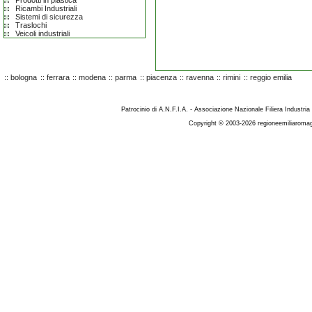
Prodotti in plastica
Ricambi Industriali
Sistemi di sicurezza
Traslochi
Veicoli industriali
::
bologna
::
ferrara
::
modena
::
parma
::
piacenza
::
ravenna
::
rimini
::
reggio emilia
Patrocinio di A.N.F.I.A. - Associazione Nazionale Filiera Industria
Copyright © 2003-2026 regioneemiliaromag