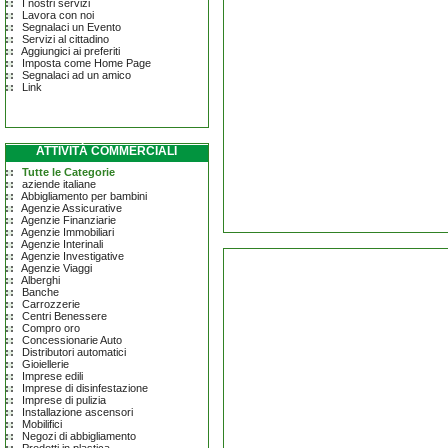
I nostri servizi
Lavora con noi
Segnalaci un Evento
Servizi al cittadino
Aggiungici ai preferiti
Imposta come Home Page
Segnalaci ad un amico
Link
ATTIVITÀ COMMERCIALI
Tutte le Categorie
aziende italiane
Abbigliamento per bambini
Agenzie Assicurative
Agenzie Finanziarie
Agenzie Immobiliari
Agenzie Interinali
Agenzie Investigative
Agenzie Viaggi
Alberghi
Banche
Carrozzerie
Centri Benessere
Compro oro
Concessionarie Auto
Distributori automatici
Gioiellerie
Imprese edili
Imprese di disinfestazione
Imprese di pulizia
Installazione ascensori
Mobilifici
Negozi di abbigliamento