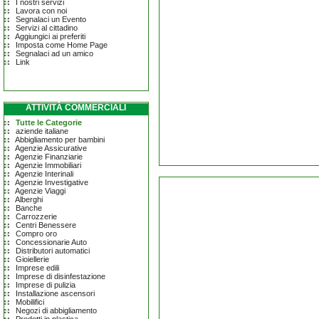
I nostri servizi
Lavora con noi
Segnalaci un Evento
Servizi al cittadino
Aggiungici ai preferiti
Imposta come Home Page
Segnalaci ad un amico
Link
ATTIVITÀ COMMERCIALI
Tutte le Categorie
aziende italiane
Abbigliamento per bambini
Agenzie Assicurative
Agenzie Finanziarie
Agenzie Immobiliari
Agenzie Interinali
Agenzie Investigative
Agenzie Viaggi
Alberghi
Banche
Carrozzerie
Centri Benessere
Compro oro
Concessionarie Auto
Distributori automatici
Gioiellerie
Imprese edili
Imprese di disinfestazione
Imprese di pulizia
Installazione ascensori
Mobilifici
Negozi di abbigliamento