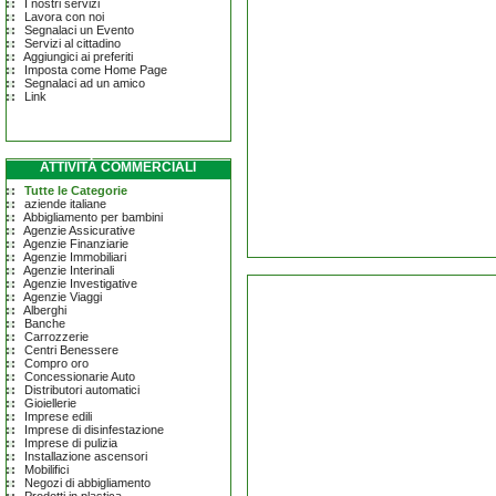
I nostri servizi
Lavora con noi
Segnalaci un Evento
Servizi al cittadino
Aggiungici ai preferiti
Imposta come Home Page
Segnalaci ad un amico
Link
ATTIVITÀ COMMERCIALI
Tutte le Categorie
aziende italiane
Abbigliamento per bambini
Agenzie Assicurative
Agenzie Finanziarie
Agenzie Immobiliari
Agenzie Interinali
Agenzie Investigative
Agenzie Viaggi
Alberghi
Banche
Carrozzerie
Centri Benessere
Compro oro
Concessionarie Auto
Distributori automatici
Gioiellerie
Imprese edili
Imprese di disinfestazione
Imprese di pulizia
Installazione ascensori
Mobilifici
Negozi di abbigliamento