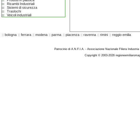
Prodotti in plastica
Ricambi Industriali
Sistemi di sicurezza
Traslochi
Veicoli industriali
::
bologna
::
ferrara
::
modena
::
parma
::
piacenza
::
ravenna
::
rimini
::
reggio emilia
Patrocinio di A.N.F.I.A. - Associazione Nazionale Filiera Industria
Copyright © 2003-2026 regioneemiliaromag