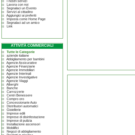
I nostri servizi
Lavora con noi
Segnalaci un Evento
Servizi al cittadino
Aggiungici ai preferiti
Imposta come Home Page
Segnalaci ad un amico
Link
ATTIVITÀ COMMERCIALI
Tutte le Categorie
aziende italiane
Abbigliamento per bambini
Agenzie Assicurative
Agenzie Finanziarie
Agenzie Immobiliari
Agenzie Interinali
Agenzie Investigative
Agenzie Viaggi
Alberghi
Banche
Carrozzerie
Centri Benessere
Compro oro
Concessionarie Auto
Distributori automatici
Gioiellerie
Imprese edili
Imprese di disinfestazione
Imprese di pulizia
Installazione ascensori
Mobilifici
Negozi di abbigliamento