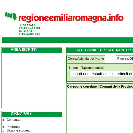
tessuti-non-tessuti-esclusi-articoli-di-vest
AREA ISCRITTI
CATEGORIA: TESSUTI NON TESS
ONGINA
Cerca Azienda per Nome
Ricerca 
Nome - Ragione sociale:
tessuti-non-tessuti-esclusi-articoli-
Categorie correlate
|
Comuni della Provinc
DIRECTORY
Contattaci
Pubblicità
Sezione studenti