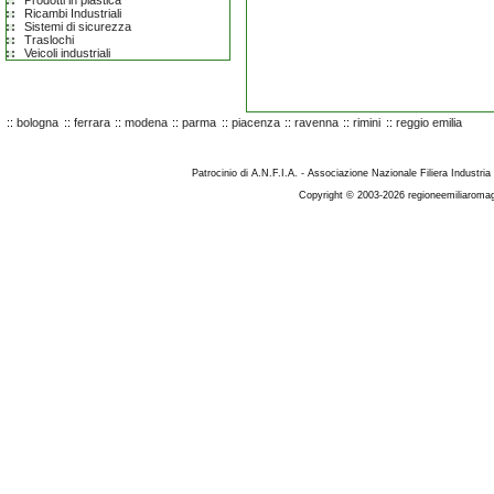
Prodotti in plastica
Ricambi Industriali
Sistemi di sicurezza
Traslochi
Veicoli industriali
::
bologna
::
ferrara
::
modena
::
parma
::
piacenza
::
ravenna
::
rimini
::
reggio emilia
Patrocinio di A.N.F.I.A. - Associazione Nazionale Filiera Industria
Copyright © 2003-2026 regioneemiliaromag