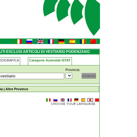
tiario podenzano
UTI ESCLUSI ARTICOLI DI VESTIARIO PODENZANO
GEOGRAFICA
Categorie Aziendali ISTAT
Provincia:
di-vestiario podenzano
ia
|
Altre Province