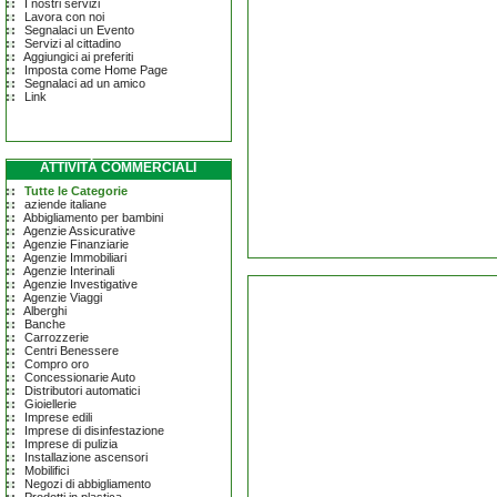
I nostri servizi
Lavora con noi
Segnalaci un Evento
Servizi al cittadino
Aggiungici ai preferiti
Imposta come Home Page
Segnalaci ad un amico
Link
ATTIVITÀ COMMERCIALI
Tutte le Categorie
aziende italiane
Abbigliamento per bambini
Agenzie Assicurative
Agenzie Finanziarie
Agenzie Immobiliari
Agenzie Interinali
Agenzie Investigative
Agenzie Viaggi
Alberghi
Banche
Carrozzerie
Centri Benessere
Compro oro
Concessionarie Auto
Distributori automatici
Gioiellerie
Imprese edili
Imprese di disinfestazione
Imprese di pulizia
Installazione ascensori
Mobilifici
Negozi di abbigliamento