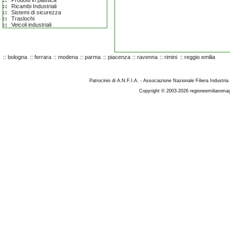
Prodotti in plastica
Ricambi Industriali
Sistemi di sicurezza
Traslochi
Veicoli industriali
::
bologna
::
ferrara
::
modena
::
parma
::
piacenza
::
ravenna
::
rimini
::
reggio emilia
Patrocinio di A.N.F.I.A. - Associazione Nazionale Filiera Industria
Copyright © 2003-2026 regioneemiliaromag