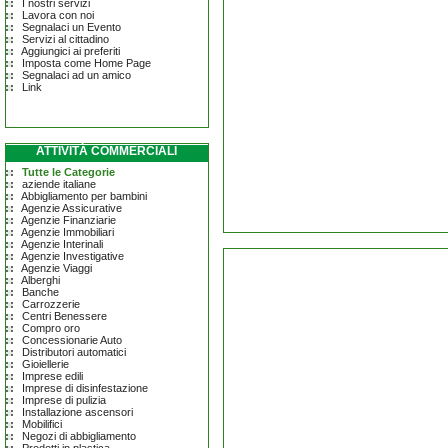
I nostri servizi
Lavora con noi
Segnalaci un Evento
Servizi al cittadino
Aggiungici ai preferiti
Imposta come Home Page
Segnalaci ad un amico
Link
ATTIVITÀ COMMERCIALI
Tutte le Categorie
aziende italiane
Abbigliamento per bambini
Agenzie Assicurative
Agenzie Finanziarie
Agenzie Immobiliari
Agenzie Interinali
Agenzie Investigative
Agenzie Viaggi
Alberghi
Banche
Carrozzerie
Centri Benessere
Compro oro
Concessionarie Auto
Distributori automatici
Gioiellerie
Imprese edili
Imprese di disinfestazione
Imprese di pulizia
Installazione ascensori
Mobilifici
Negozi di abbigliamento