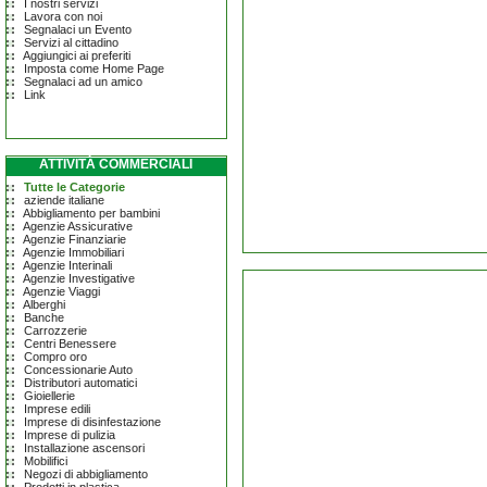
I nostri servizi
Lavora con noi
Segnalaci un Evento
Servizi al cittadino
Aggiungici ai preferiti
Imposta come Home Page
Segnalaci ad un amico
Link
ATTIVITÀ COMMERCIALI
Tutte le Categorie
aziende italiane
Abbigliamento per bambini
Agenzie Assicurative
Agenzie Finanziarie
Agenzie Immobiliari
Agenzie Interinali
Agenzie Investigative
Agenzie Viaggi
Alberghi
Banche
Carrozzerie
Centri Benessere
Compro oro
Concessionarie Auto
Distributori automatici
Gioiellerie
Imprese edili
Imprese di disinfestazione
Imprese di pulizia
Installazione ascensori
Mobilifici
Negozi di abbigliamento