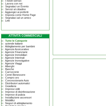
I nostri servizi
Lavora con noi
Segnalaci un Evento
Servizi al cittadino
Aggiungici ai preferiti
Imposta come Home Page
Segnalaci ad un amico
Link
ATTIVITÀ COMMERCIALI
Tutte le Categorie
aziende italiane
Abbigliamento per bambini
Agenzie Assicurative
Agenzie Finanziarie
Agenzie Immobiliari
Agenzie Interinali
Agenzie Investigative
Agenzie Viaggi
Alberghi
Banche
Carrozzerie
Centri Benessere
Compro oro
Concessionarie Auto
Distributori automatici
Gioiellerie
Imprese edili
Imprese di disinfestazione
Imprese di pulizia
Installazione ascensori
Mobilifici
Negozi di abbigliamento