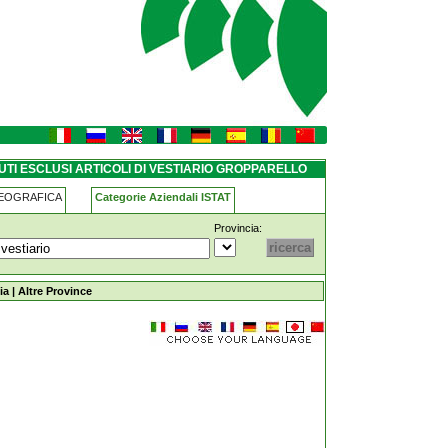
iario gropparello
UTI ESCLUSI ARTICOLI DI VESTIARIO GROPPARELLO
GEOGRAFICA
Categorie Aziendali ISTAT
Provincia:
i-vestiario gropparello
ia
|
Altre Province