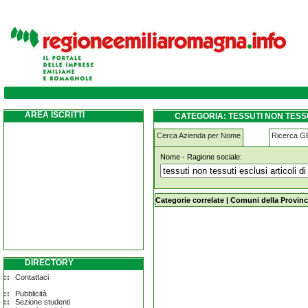
tessuti-non-tessuti-esclusi-articoli-di-vest
AREA ISCRITTI
CATEGORIA: TESSUTI NON TESS
Cerca Azienda per Nome
Ricerca 
Nome - Ragione sociale:
tessuti-non-tessuti-esclusi-articoli-d
Categorie correlate
|
Comuni della Provinc
DIRECTORY
Contattaci
Pubblicità
Sezione studenti