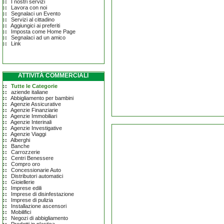
I nostri servizi
Lavora con noi
Segnalaci un Evento
Servizi al cittadino
Aggiungici ai preferiti
Imposta come Home Page
Segnalaci ad un amico
Link
ATTIVITÀ COMMERCIALI
Tutte le Categorie
aziende italiane
Abbigliamento per bambini
Agenzie Assicurative
Agenzie Finanziarie
Agenzie Immobiliari
Agenzie Interinali
Agenzie Investigative
Agenzie Viaggi
Alberghi
Banche
Carrozzerie
Centri Benessere
Compro oro
Concessionarie Auto
Distributori automatici
Gioiellerie
Imprese edili
Imprese di disinfestazione
Imprese di pulizia
Installazione ascensori
Mobilifici
Negozi di abbigliamento