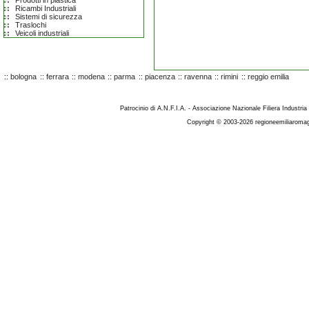
Prodotti in plastica
Ricambi Industriali
Sistemi di sicurezza
Traslochi
Veicoli industriali
::
bologna
::
ferrara
::
modena
::
parma
::
piacenza
::
ravenna
::
rimini
::
reggio emilia
Patrocinio di A.N.F.I.A. - Associazione Nazionale Filiera Industria
Copyright © 2003-2026 regioneemiliaromag