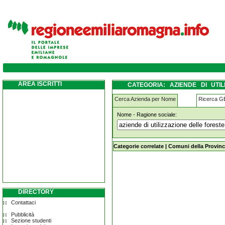
aziende-di-utilizzazione-delle-foreste-e-de
AREA ISCRITTI
CATEGORIA: AZIENDE DI UTI
BRUGNATELLA
Cerca Azienda per Nome
Ricerca 
Nome - Ragione sociale:
aziende-di-utilizzazione-delle-forest
Categorie correlate
|
Comuni della Provinc
DIRECTORY
Contattaci
Pubblicità
Sezione studenti