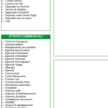
I nostri servizi
Lavora con noi
Segnalaci un Evento
Servizi al cittadino
Aggiungici ai preferiti
Imposta come Home Page
Segnalaci ad un amico
Link
ATTIVITÀ COMMERCIALI
Tutte le Categorie
aziende italiane
Abbigliamento per bambini
Agenzie Assicurative
Agenzie Finanziarie
Agenzie Immobiliari
Agenzie Interinali
Agenzie Investigative
Agenzie Viaggi
Alberghi
Banche
Carrozzerie
Centri Benessere
Compro oro
Concessionarie Auto
Distributori automatici
Gioiellerie
Imprese edili
Imprese di disinfestazione
Imprese di pulizia
Installazione ascensori
Mobilifici
Negozi di abbigliamento