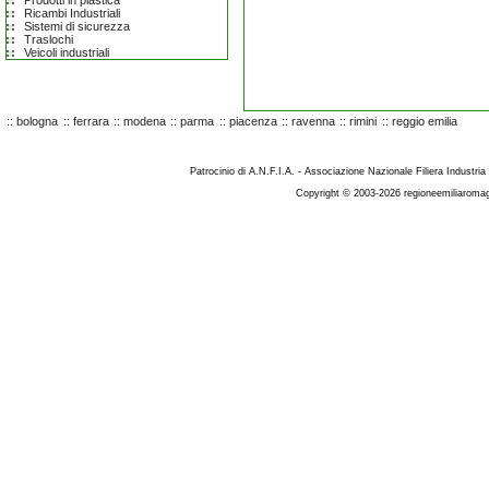
Prodotti in plastica
Ricambi Industriali
Sistemi di sicurezza
Traslochi
Veicoli industriali
::
bologna
::
ferrara
::
modena
::
parma
::
piacenza
::
ravenna
::
rimini
::
reggio emilia
Patrocinio di A.N.F.I.A. - Associazione Nazionale Filiera Industria
Copyright © 2003-2026 regioneemiliaromag