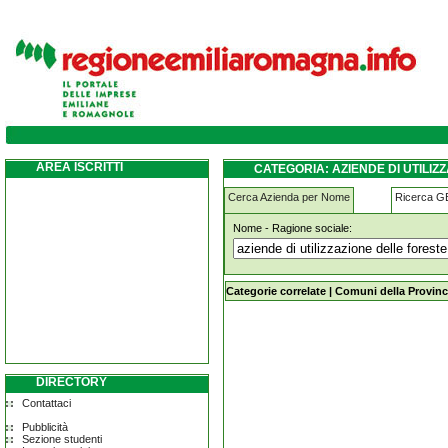
aziende-di-utilizzazione-delle-foreste-e-de
AREA ISCRITTI
CATEGORIA: AZIENDE DI UTILIZ
Cerca Azienda per Nome
Ricerca 
Nome - Ragione sociale:
aziende-di-utilizzazione-delle-fores
Categorie correlate
|
Comuni della Provinc
DIRECTORY
Contattaci
Pubblicità
Sezione studenti