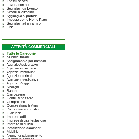
I nostri servizi
Lavora con noi
Segnalaci un Evento
Servizi al cittadino
Aggiungici ai preferiti
Imposta come Home Page
Segnalaci ad un amico
Link
ATTIVITÀ COMMERCIALI
Tutte le Categorie
aziende italiane
Abbigliamento per bambini
Agenzie Assicurative
Agenzie Finanziarie
Agenzie Immobiliari
Agenzie Interinali
Agenzie Investigative
Agenzie Viaggi
Alberghi
Banche
Carrozzerie
Centri Benessere
Compro oro
Concessionarie Auto
Distributori automatici
Gioiellerie
Imprese edili
Imprese di disinfestazione
Imprese di pulizia
Installazione ascensori
Mobilifici
Negozi di abbigliamento