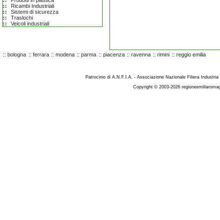
Prodotti in plastica
Ricambi Industriali
Sistemi di sicurezza
Traslochi
Veicoli industriali
::
bologna
::
ferrara
::
modena
::
parma
::
piacenza
::
ravenna
::
rimini
::
reggio emilia
Patrocinio di A.N.F.I.A. - Associazione Nazionale Filiera Industria
Copyright © 2003-2026 regioneemiliaromag