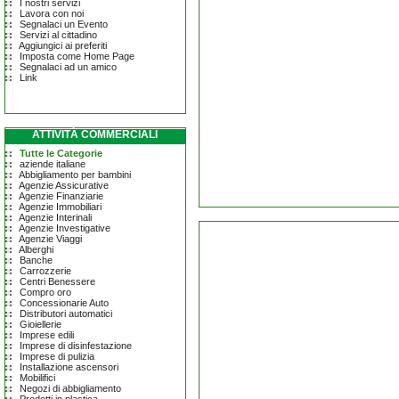
I nostri servizi
Lavora con noi
Segnalaci un Evento
Servizi al cittadino
Aggiungici ai preferiti
Imposta come Home Page
Segnalaci ad un amico
Link
ATTIVITÀ COMMERCIALI
Tutte le Categorie
aziende italiane
Abbigliamento per bambini
Agenzie Assicurative
Agenzie Finanziarie
Agenzie Immobiliari
Agenzie Interinali
Agenzie Investigative
Agenzie Viaggi
Alberghi
Banche
Carrozzerie
Centri Benessere
Compro oro
Concessionarie Auto
Distributori automatici
Gioiellerie
Imprese edili
Imprese di disinfestazione
Imprese di pulizia
Installazione ascensori
Mobilifici
Negozi di abbigliamento