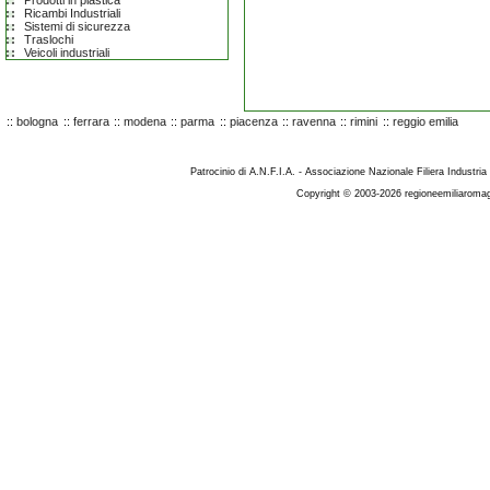
Prodotti in plastica
Ricambi Industriali
Sistemi di sicurezza
Traslochi
Veicoli industriali
::
bologna
::
ferrara
::
modena
::
parma
::
piacenza
::
ravenna
::
rimini
::
reggio emilia
Patrocinio di A.N.F.I.A. - Associazione Nazionale Filiera Industria
Copyright © 2003-2026 regioneemiliaromag