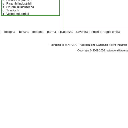
Prodotti in plastica
Ricambi Industriali
Sistemi di sicurezza
Traslochi
Veicoli industriali
::
bologna
::
ferrara
::
modena
::
parma
::
piacenza
::
ravenna
::
rimini
::
reggio emilia
Patrocinio di A.N.F.I.A. - Associazione Nazionale Filiera Industria
Copyright © 2003-2026 regioneemiliaromag