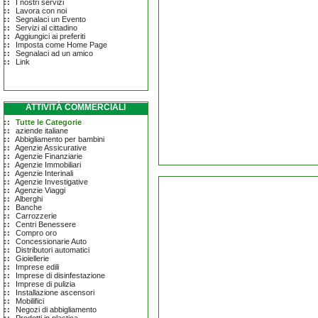
I nostri servizi
Lavora con noi
Segnalaci un Evento
Servizi al cittadino
Aggiungici ai preferiti
Imposta come Home Page
Segnalaci ad un amico
Link
ATTIVITÀ COMMERCIALI
Tutte le Categorie
aziende italiane
Abbigliamento per bambini
Agenzie Assicurative
Agenzie Finanziarie
Agenzie Immobiliari
Agenzie Interinali
Agenzie Investigative
Agenzie Viaggi
Alberghi
Banche
Carrozzerie
Centri Benessere
Compro oro
Concessionarie Auto
Distributori automatici
Gioiellerie
Imprese edili
Imprese di disinfestazione
Imprese di pulizia
Installazione ascensori
Mobilifici
Negozi di abbigliamento