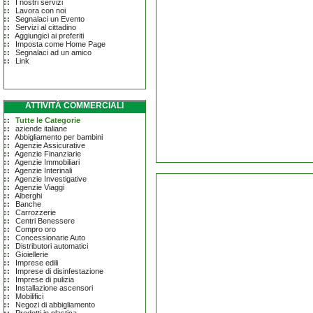
I nostri servizi
Lavora con noi
Segnalaci un Evento
Servizi al cittadino
Aggiungici ai preferiti
Imposta come Home Page
Segnalaci ad un amico
Link
ATTIVITÀ COMMERCIALI
Tutte le Categorie
aziende italiane
Abbigliamento per bambini
Agenzie Assicurative
Agenzie Finanziarie
Agenzie Immobiliari
Agenzie Interinali
Agenzie Investigative
Agenzie Viaggi
Alberghi
Banche
Carrozzerie
Centri Benessere
Compro oro
Concessionarie Auto
Distributori automatici
Gioiellerie
Imprese edili
Imprese di disinfestazione
Imprese di pulizia
Installazione ascensori
Mobilifici
Negozi di abbigliamento