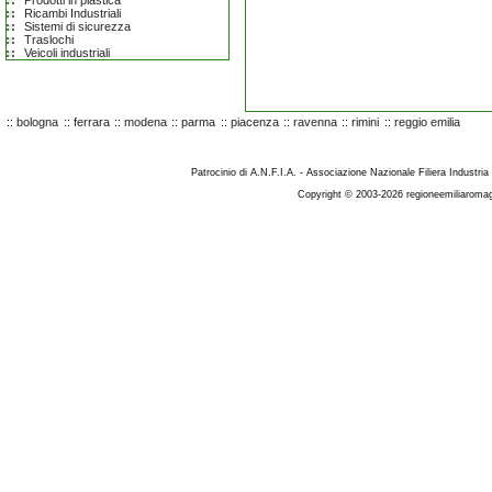
Prodotti in plastica
Ricambi Industriali
Sistemi di sicurezza
Traslochi
Veicoli industriali
::
bologna
::
ferrara
::
modena
::
parma
::
piacenza
::
ravenna
::
rimini
::
reggio emilia
Patrocinio di A.N.F.I.A. - Associazione Nazionale Filiera Industria
Copyright © 2003-2026 regioneemiliaromag