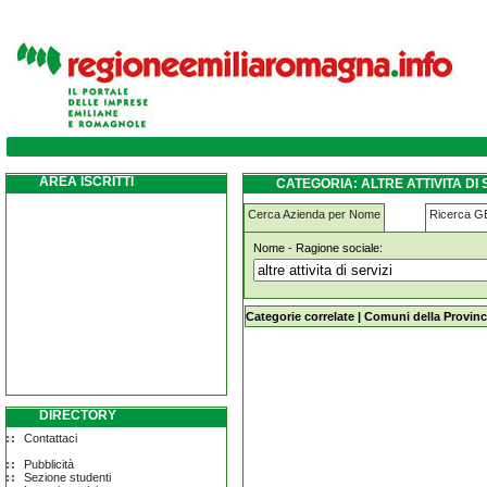
altre-attivita-di-servizi fiorenzuola-d-arda
AREA ISCRITTI
CATEGORIA: ALTRE ATTIVITA DI
Cerca Azienda per Nome
Ricerca 
Nome - Ragione sociale:
altre-attivita-di-servizi fiorenzuola-d
Categorie correlate
|
Comuni della Provinc
DIRECTORY
Contattaci
Pubblicità
Sezione studenti