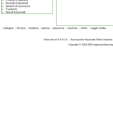
Prodotti in plastica
Ricambi Industriali
Sistemi di sicurezza
Traslochi
Veicoli industriali
::
bologna
::
ferrara
::
modena
::
parma
::
piacenza
::
ravenna
::
rimini
::
reggio emilia
Patrocinio di A.N.F.I.A. - Associazione Nazionale Filiera Industria
Copyright © 2003-2026 regioneemiliaromag