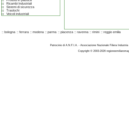
Prodotti in plastica
Ricambi Industriali
Sistemi di sicurezza
Traslochi
Veicoli industriali
::
bologna
::
ferrara
::
modena
::
parma
::
piacenza
::
ravenna
::
rimini
::
reggio emilia
Patrocinio di A.N.F.I.A. - Associazione Nazionale Filiera Industria
Copyright © 2003-2026 regioneemiliaromag