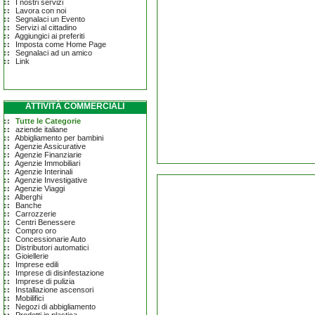
I nostri servizi
Lavora con noi
Segnalaci un Evento
Servizi al cittadino
Aggiungici ai preferiti
Imposta come Home Page
Segnalaci ad un amico
Link
ATTIVITÀ COMMERCIALI
Tutte le Categorie
aziende italiane
Abbigliamento per bambini
Agenzie Assicurative
Agenzie Finanziarie
Agenzie Immobiliari
Agenzie Interinali
Agenzie Investigative
Agenzie Viaggi
Alberghi
Banche
Carrozzerie
Centri Benessere
Compro oro
Concessionarie Auto
Distributori automatici
Gioiellerie
Imprese edili
Imprese di disinfestazione
Imprese di pulizia
Installazione ascensori
Mobilifici
Negozi di abbigliamento