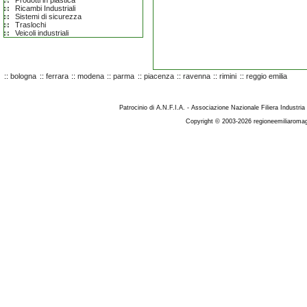
Prodotti in plastica
Ricambi Industriali
Sistemi di sicurezza
Traslochi
Veicoli industriali
::
bologna
::
ferrara
::
modena
::
parma
::
piacenza
::
ravenna
::
rimini
::
reggio emilia
Patrocinio di A.N.F.I.A. - Associazione Nazionale Filiera Industria
Copyright © 2003-2026 regioneemiliaromag