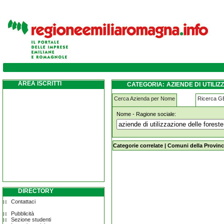
aziende-di-utilizzazione-delle-foreste-e-de
AREA ISCRITTI
CATEGORIA: AZIENDE DI UTILI
PIACENTINO
Cerca Azienda per Nome
Ricerca 
Nome - Ragione sociale:
aziende-di-utilizzazione-delle-forest
Categorie correlate
|
Comuni della Provinc
DIRECTORY
Contattaci
Pubblicità
Sezione studenti