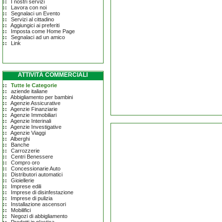
I nostri servizi
Lavora con noi
Segnalaci un Evento
Servizi al cittadino
Aggiungici ai preferiti
Imposta come Home Page
Segnalaci ad un amico
Link
ATTIVITÀ COMMERCIALI
Tutte le Categorie
aziende italiane
Abbigliamento per bambini
Agenzie Assicurative
Agenzie Finanziarie
Agenzie Immobiliari
Agenzie Interinali
Agenzie Investigative
Agenzie Viaggi
Alberghi
Banche
Carrozzerie
Centri Benessere
Compro oro
Concessionarie Auto
Distributori automatici
Gioiellerie
Imprese edili
Imprese di disinfestazione
Imprese di pulizia
Installazione ascensori
Mobilifici
Negozi di abbigliamento