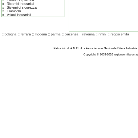
Prodotti in plastica
Ricambi Industriali
Sistemi di sicurezza
Traslochi
Veicoli industriali
::
bologna
::
ferrara
::
modena
::
parma
::
piacenza
::
ravenna
::
rimini
::
reggio emilia
Patrocinio di A.N.F.I.A. - Associazione Nazionale Filiera Industria
Copyright © 2003-2026 regioneemiliaromag