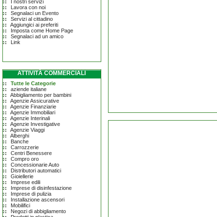
I nostri servizi
Lavora con noi
Segnalaci un Evento
Servizi al cittadino
Aggiungici ai preferiti
Imposta come Home Page
Segnalaci ad un amico
Link
ATTIVITÀ COMMERCIALI
Tutte le Categorie
aziende italiane
Abbigliamento per bambini
Agenzie Assicurative
Agenzie Finanziarie
Agenzie Immobiliari
Agenzie Interinali
Agenzie Investigative
Agenzie Viaggi
Alberghi
Banche
Carrozzerie
Centri Benessere
Compro oro
Concessionarie Auto
Distributori automatici
Gioiellerie
Imprese edili
Imprese di disinfestazione
Imprese di pulizia
Installazione ascensori
Mobilifici
Negozi di abbigliamento