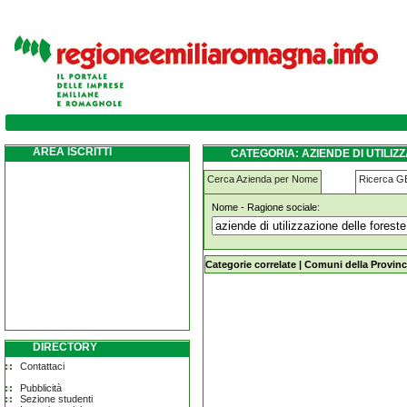
aziende-di-utilizzazione-delle-foreste-e-de
AREA ISCRITTI
CATEGORIA: AZIENDE DI UTILIZ
Cerca Azienda per Nome
Ricerca 
Nome - Ragione sociale:
aziende-di-utilizzazione-delle-fores
Categorie correlate
|
Comuni della Provinc
DIRECTORY
Contattaci
Pubblicità
Sezione studenti