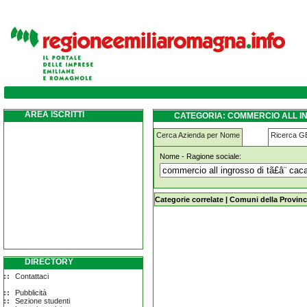
commercio-all-ingrosso-di-tÃ£Â¨-cacao-d
AREA ISCRITTI
CATEGORIA: COMMERCIO ALL I
Cerca Azienda per Nome
Ricerca 
Nome - Ragione sociale:
commercio-all-ingrosso-di-tÃ£Â¨-c
Categorie correlate
|
Comuni della Provinc
DIRECTORY
Contattaci
Pubblicità
Sezione studenti