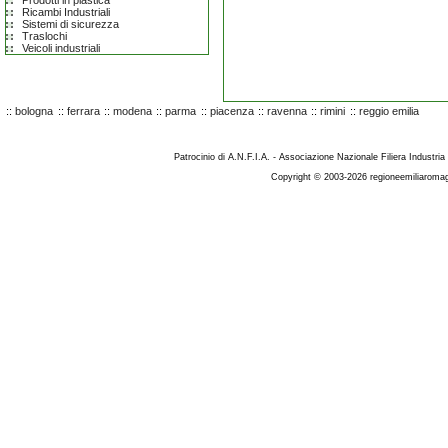
Prodotti in plastica
Ricambi Industriali
Sistemi di sicurezza
Traslochi
Veicoli industriali
::
bologna
::
ferrara
::
modena
::
parma
::
piacenza
::
ravenna
::
rimini
::
reggio emilia
Patrocinio di A.N.F.I.A. - Associazione Nazionale Filiera Industria
Copyright © 2003-2026 regioneemiliaromag