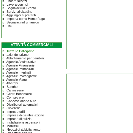
I nostri servizi
Lavora con noi
Segnalaci un Evento
Servizi al cittadino
Aggiungici ai preferiti
Imposta come Home Page
Segnalaci ad un amico
Link
ATTIVITÀ COMMERCIALI
Tutte le Categorie
aziende italiane
Abbigliamento per bambini
Agenzie Assicurative
Agenzie Finanziarie
Agenzie Immobiliari
Agenzie Interinali
Agenzie Investigative
Agenzie Viaggi
Alberghi
Banche
Carrozzerie
Centri Benessere
Compro oro
Concessionarie Auto
Distributori automatici
Gioiellerie
Imprese edili
Imprese di disinfestazione
Imprese di pulizia
Installazione ascensori
Mobilifici
Negozi di abbigliamento