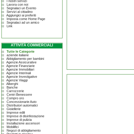
I nostri servizi
Lavora con noi
Segnalaci un Evento
Servizi al cittadino
Aggiungici ai preferiti
Imposta come Home Page
Segnalaci ad un amico
Link
ATTIVITÀ COMMERCIALI
Tutte le Categorie
aziende italiane
Abbigliamento per bambini
Agenzie Assicurative
Agenzie Finanziarie
Agenzie Immobiliari
Agenzie Interinali
Agenzie Investigative
Agenzie Viaggi
Alberghi
Banche
Carrozzerie
Centri Benessere
Compro oro
Concessionarie Auto
Distributori automatici
Gioiellerie
Imprese edili
Imprese di disinfestazione
Imprese di pulizia
Installazione ascensori
Mobilifici
Negozi di abbigliamento