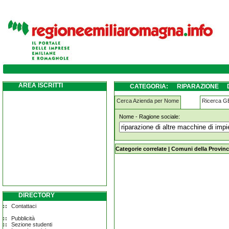
riparazione-di-altre-macchine-di-impiego-
AREA ISCRITTI
CATEGORIA: RIPARAZIONE
CASALGRANDE
Cerca Azienda per Nome
Ricerca 
Nome - Ragione sociale:
riparazione-di-altre-macchine-di-im
Categorie correlate
|
Comuni della Provinc
DIRECTORY
Contattaci
Pubblicità
Sezione studenti