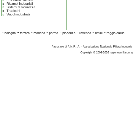
Prodotti in plastica
Ricambi Industriali
Sistemi di sicurezza
Traslochi
Veicoli industriali
::
bologna
::
ferrara
::
modena
::
parma
::
piacenza
::
ravenna
::
rimini
::
reggio emilia
Patrocinio di A.N.F.I.A. - Associazione Nazionale Filiera Industria
Copyright © 2003-2026 regioneemiliaromag