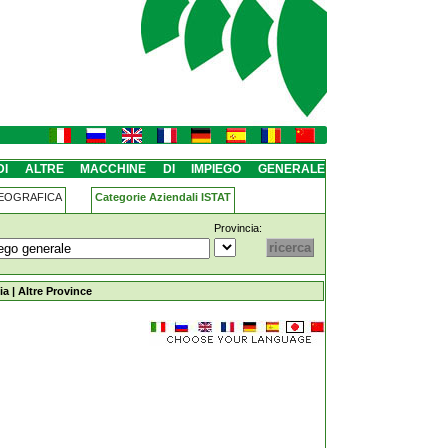
enerale castellarano
 DI ALTRE MACCHINE DI IMPIEGO GENERALE
GEOGRAFICA
Categorie Aziendali ISTAT
Provincia:
piego-generale castellarano
ia
|
Altre Province