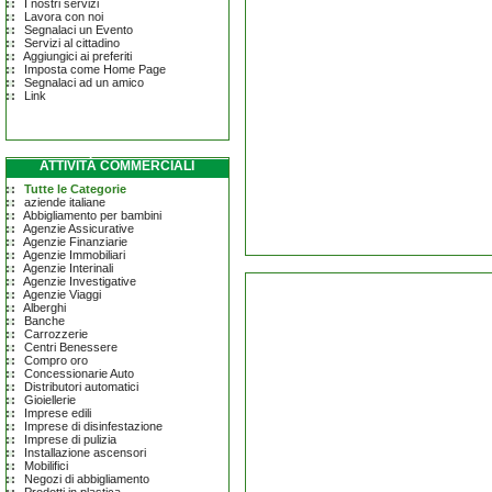
I nostri servizi
Lavora con noi
Segnalaci un Evento
Servizi al cittadino
Aggiungici ai preferiti
Imposta come Home Page
Segnalaci ad un amico
Link
ATTIVITÀ COMMERCIALI
Tutte le Categorie
aziende italiane
Abbigliamento per bambini
Agenzie Assicurative
Agenzie Finanziarie
Agenzie Immobiliari
Agenzie Interinali
Agenzie Investigative
Agenzie Viaggi
Alberghi
Banche
Carrozzerie
Centri Benessere
Compro oro
Concessionarie Auto
Distributori automatici
Gioiellerie
Imprese edili
Imprese di disinfestazione
Imprese di pulizia
Installazione ascensori
Mobilifici
Negozi di abbigliamento