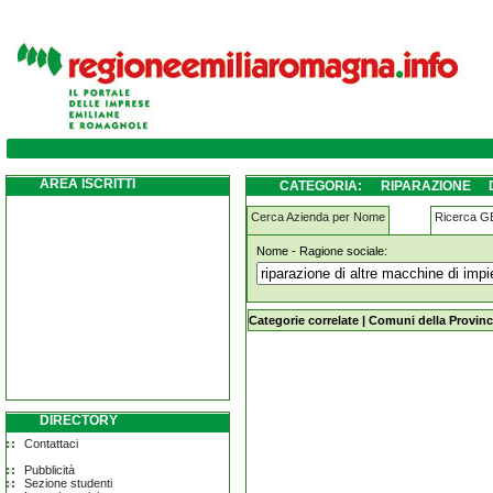
riparazione-di-altre-macchine-di-impiego-g
AREA ISCRITTI
CATEGORIA: RIPARAZIONE
CASTELLARANO
Cerca Azienda per Nome
Ricerca 
Nome - Ragione sociale:
riparazione-di-altre-macchine-di-im
Categorie correlate
|
Comuni della Provinc
DIRECTORY
Contattaci
Pubblicità
Sezione studenti