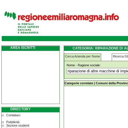
riparazione-di-altre-macchine-di-impiego-
AREA ISCRITTI
CATEGORIA: RIPARAZIONE DI 
EMILIA
Cerca Azienda per Nome
Ricerca 
Nome - Ragione sociale:
riparazione-di-altre-macchine-di-i
Categorie correlate
|
Comuni della Provinc
DIRECTORY
Contattaci
Pubblicità
Sezione studenti