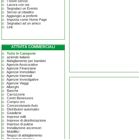
I nostri servizi
Lavora con noi
Segnalaci un Evento
Servizi al cittadino
Aggiungici ai preferiti
Imposta come Home Page
Segnalaci ad un amico
Link
ATTIVITÀ COMMERCIALI
Tutte le Categorie
aziende italiane
Abbigliamento per bambini
Agenzie Assicurative
Agenzie Finanziarie
Agenzie Immobiliari
Agenzie Interinali
Agenzie Investigative
Agenzie Viaggi
Alberghi
Banche
Carrozzerie
Centri Benessere
Compro oro
Concessionarie Auto
Distributori automatici
Gioiellerie
Imprese edili
Imprese di disinfestazione
Imprese di pulizia
Installazione ascensori
Mobilifici
Negozi di abbigliamento