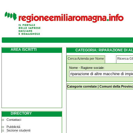
riparazione-di-altre-macchine-di-impiego-
AREA ISCRITTI
CATEGORIA: RIPARAZIONE DI A
Cerca Azienda per Nome
Ricerca 
Nome - Ragione sociale:
riparazione-di-altre-macchine-di-im
Categorie correlate
|
Comuni della Provinc
DIRECTORY
Contattaci
Pubblicità
Sezione studenti