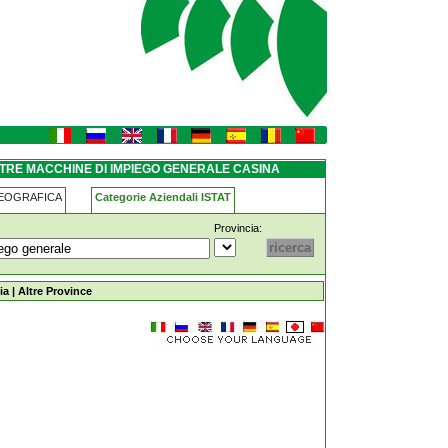
generale casina
LTRE MACCHINE DI IMPIEGO GENERALE CASINA
GEOGRAFICA
Categorie Aziendali ISTAT
Provincia:
piego-generale casina
ia
|
Altre Province