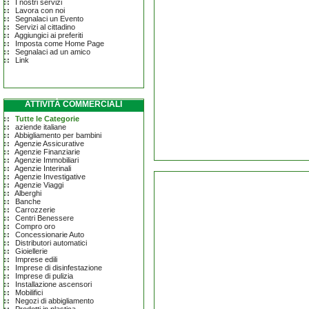
I nostri servizi
Lavora con noi
Segnalaci un Evento
Servizi al cittadino
Aggiungici ai preferiti
Imposta come Home Page
Segnalaci ad un amico
Link
ATTIVITÀ COMMERCIALI
Tutte le Categorie
aziende italiane
Abbigliamento per bambini
Agenzie Assicurative
Agenzie Finanziarie
Agenzie Immobiliari
Agenzie Interinali
Agenzie Investigative
Agenzie Viaggi
Alberghi
Banche
Carrozzerie
Centri Benessere
Compro oro
Concessionarie Auto
Distributori automatici
Gioiellerie
Imprese edili
Imprese di disinfestazione
Imprese di pulizia
Installazione ascensori
Mobilifici
Negozi di abbigliamento