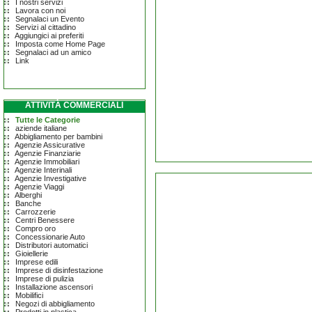
I nostri servizi
Lavora con noi
Segnalaci un Evento
Servizi al cittadino
Aggiungici ai preferiti
Imposta come Home Page
Segnalaci ad un amico
Link
ATTIVITÀ COMMERCIALI
Tutte le Categorie
aziende italiane
Abbigliamento per bambini
Agenzie Assicurative
Agenzie Finanziarie
Agenzie Immobiliari
Agenzie Interinali
Agenzie Investigative
Agenzie Viaggi
Alberghi
Banche
Carrozzerie
Centri Benessere
Compro oro
Concessionarie Auto
Distributori automatici
Gioiellerie
Imprese edili
Imprese di disinfestazione
Imprese di pulizia
Installazione ascensori
Mobilifici
Negozi di abbigliamento