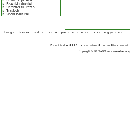
Prodotti in plastica
Ricambi Industriali
Sistemi di sicurezza
Traslochi
Veicoli industriali
::
bologna
::
ferrara
::
modena
::
parma
::
piacenza
::
ravenna
::
rimini
::
reggio emilia
Patrocinio di A.N.F.I.A. - Associazione Nazionale Filiera Industria
Copyright © 2003-2026 regioneemiliaromag