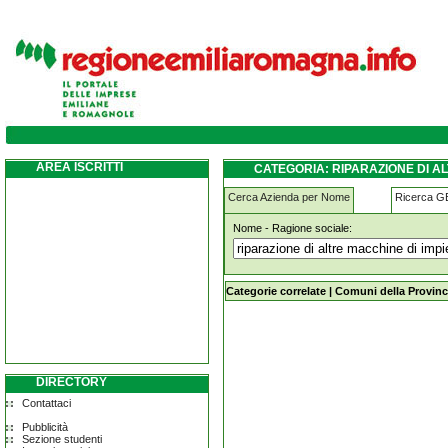
riparazione-di-altre-macchine-di-impiego-g
AREA ISCRITTI
CATEGORIA: RIPARAZIONE DI A
Cerca Azienda per Nome
Ricerca 
Nome - Ragione sociale:
riparazione-di-altre-macchine-di-im
Categorie correlate
|
Comuni della Provinc
DIRECTORY
Contattaci
Pubblicità
Sezione studenti