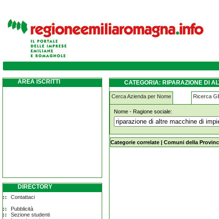
riparazione-di-altre-macchine-di-impiego-
AREA ISCRITTI
CATEGORIA: RIPARAZIONE DI A
Cerca Azienda per Nome
Ricerca 
Nome - Ragione sociale:
riparazione-di-altre-macchine-di-im
Categorie correlate
|
Comuni della Provinc
DIRECTORY
Contattaci
Pubblicità
Sezione studenti