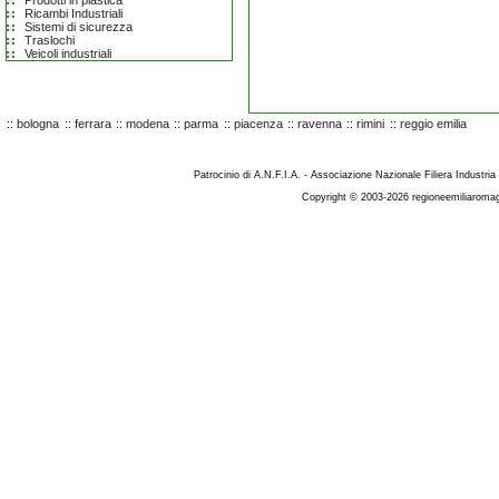
Prodotti in plastica
Ricambi Industriali
Sistemi di sicurezza
Traslochi
Veicoli industriali
::
bologna
::
ferrara
::
modena
::
parma
::
piacenza
::
ravenna
::
rimini
::
reggio emilia
Patrocinio di A.N.F.I.A. - Associazione Nazionale Filiera Industria
Copyright © 2003-2026 regioneemiliaromag