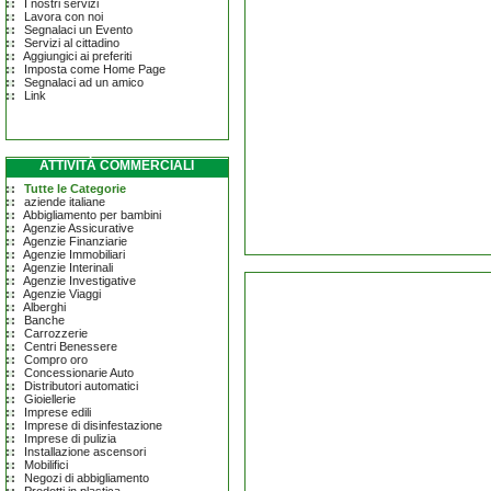
I nostri servizi
Lavora con noi
Segnalaci un Evento
Servizi al cittadino
Aggiungici ai preferiti
Imposta come Home Page
Segnalaci ad un amico
Link
ATTIVITÀ COMMERCIALI
Tutte le Categorie
aziende italiane
Abbigliamento per bambini
Agenzie Assicurative
Agenzie Finanziarie
Agenzie Immobiliari
Agenzie Interinali
Agenzie Investigative
Agenzie Viaggi
Alberghi
Banche
Carrozzerie
Centri Benessere
Compro oro
Concessionarie Auto
Distributori automatici
Gioiellerie
Imprese edili
Imprese di disinfestazione
Imprese di pulizia
Installazione ascensori
Mobilifici
Negozi di abbigliamento