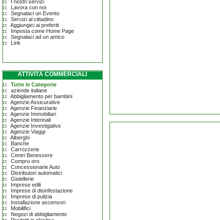
I nostri servizi
Lavora con noi
Segnalaci un Evento
Servizi al cittadino
Aggiungici ai preferiti
Imposta come Home Page
Segnalaci ad un amico
Link
ATTIVITÀ COMMERCIALI
Tutte le Categorie
aziende italiane
Abbigliamento per bambini
Agenzie Assicurative
Agenzie Finanziarie
Agenzie Immobiliari
Agenzie Interinali
Agenzie Investigative
Agenzie Viaggi
Alberghi
Banche
Carrozzerie
Centri Benessere
Compro oro
Concessionarie Auto
Distributori automatici
Gioiellerie
Imprese edili
Imprese di disinfestazione
Imprese di pulizia
Installazione ascensori
Mobilifici
Negozi di abbigliamento