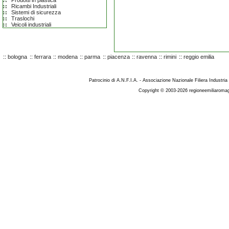
Prodotti in plastica
Ricambi Industriali
Sistemi di sicurezza
Traslochi
Veicoli industriali
::
bologna
::
ferrara
::
modena
::
parma
::
piacenza
::
ravenna
::
rimini
::
reggio emilia
Patrocinio di A.N.F.I.A. - Associazione Nazionale Filiera Industria
Copyright © 2003-2026 regioneemiliaromag