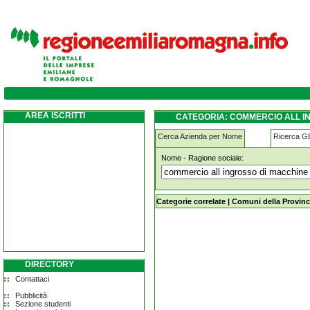
commercio-all-ingrosso-di-macchine-per-s
casalgrande
AREA ISCRITTI
CATEGORIA: COMMERCIO ALL I
CASALGRANDE
Cerca Azienda per Nome
Ricerca 
Nome - Ragione sociale:
commercio-all-ingrosso-di-macchine
Categorie correlate
|
Comuni della Provinc
DIRECTORY
Contattaci
Pubblicità
Sezione studenti