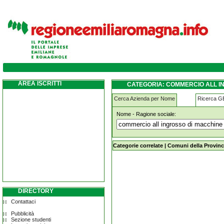
commercio-all-ingrosso-di-macchine-per-s
AREA ISCRITTI
CATEGORIA: COMMERCIO ALL I
TOANO
Cerca Azienda per Nome
Ricerca 
Nome - Ragione sociale:
commercio-all-ingrosso-di-macchine
Categorie correlate
|
Comuni della Provinc
DIRECTORY
Contattaci
Pubblicità
Sezione studenti