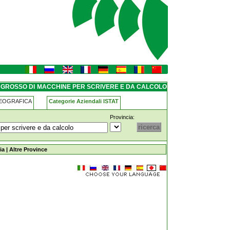
crivere-e-da-calcolo toano
NGROSSO DI MACCHINE PER SCRIVERE E DA CALCOLO
GEOGRAFICA
Categorie Aziendali ISTAT
Provincia:
-per-scrivere-e-da-calcolo toano
ia
|
Altre Province