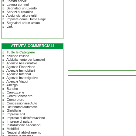
I nostri servizi
Lavora con noi
Segnalaci un Evento
Servizi al cittadino
Aggiungici ai preferiti
Imposta come Home Page
Segnalaci ad un amico
Link
ATTIVITÀ COMMERCIALI
Tutte le Categorie
aziende italiane
Abbigliamento per bambini
Agenzie Assicurative
Agenzie Finanziarie
Agenzie Immobiliari
Agenzie Interinali
Agenzie Investigative
Agenzie Viaggi
Alberghi
Banche
Carrozzerie
Centri Benessere
Compro oro
Concessionarie Auto
Distributori automatici
Gioiellerie
Imprese edili
Imprese di disinfestazione
Imprese di pulizia
Installazione ascensori
Mobilifici
Negozi di abbigliamento