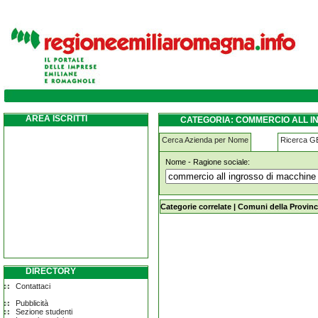
commercio-all-ingrosso-di-macchine-per-s
castelnovo-ne--monti
AREA ISCRITTI
CATEGORIA: COMMERCIO ALL I
CASTELNOVO NE MONTI
Cerca Azienda per Nome
Ricerca 
Nome - Ragione sociale:
commercio-all-ingrosso-di-macchine
monti
Categorie correlate
|
Comuni della Provinc
DIRECTORY
Contattaci
Pubblicità
Sezione studenti