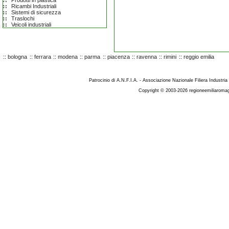
Prodotti in plastica
Ricambi Industriali
Sistemi di sicurezza
Traslochi
Veicoli industriali
::
bologna
::
ferrara
::
modena
::
parma
::
piacenza
::
ravenna
::
rimini
::
reggio emilia
Patrocinio di A.N.F.I.A. - Associazione Nazionale Filiera Industria
Copyright © 2003-2026 regioneemiliaromag