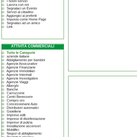
I nostri servizi
Lavora con noi
Segnalaci un Evento
Servizi al cittadino
Aggiungici ai preferiti
Imposta come Home Page
Segnalaci ad un amico
Link
ATTIVITÀ COMMERCIALI
Tutte le Categorie
aziende italiane
Abbigliamento per bambini
Agenzie Assicurative
Agenzie Finanziarie
Agenzie Immobiliari
Agenzie Interinali
Agenzie Investigative
Agenzie Viaggi
Alberghi
Banche
Carrozzerie
Centri Benessere
Compro oro
Concessionarie Auto
Distributori automatici
Gioiellerie
Imprese edili
Imprese di disinfestazione
Imprese di pulizia
Installazione ascensori
Mobilifici
Negozi di abbigliamento