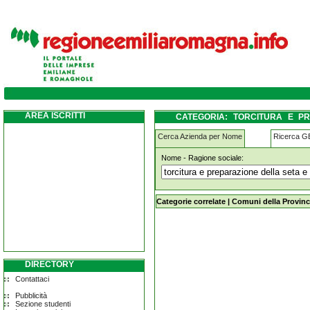
torcitura-e-preparazione-della-seta-e-di-fila
AREA ISCRITTI
CATEGORIA: TORCITURA E PRE
ARTIFICIALI MODENA
Cerca Azienda per Nome
Ricerca 
Nome - Ragione sociale:
torcitura-e-preparazione-della-seta-e-d
Categorie correlate
|
Comuni della Provinc
DIRECTORY
Contattaci
Pubblicità
Sezione studenti