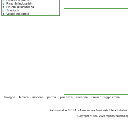
Prodotti in plastica
Ricambi Industriali
Sistemi di sicurezza
Traslochi
Veicoli industriali
::
bologna
::
ferrara
::
modena
::
parma
::
piacenza
::
ravenna
::
rimini
::
reggio emilia
Patrocinio di A.N.F.I.A. - Associazione Nazionale Filiera Industria
Copyright © 2003-2026 regioneemiliaromag