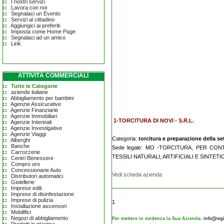
I nostri servizi
Lavora con noi
Segnalaci un Evento
Servizi al cittadino
Aggiungici ai preferiti
Imposta come Home Page
Segnalaci ad un amico
Link
ATTIVITÀ COMMERCIALI
Tutte le Categorie
aziende italiane
Abbigliamento per bambini
Agenzie Assicurative
Agenzie Finanziarie
Agenzie Immobiliari
1-TORCITURA DI NOVI - S.R.L.
Agenzie Interinali
Agenzie Investigative
Agenzie Viaggi
Categoria:
torcitura e preparazione della seta
Alberghi
Banche
Sede legale: MO -TORCITURA, PER CO
Carrozzerie
TESSILI NATURALI, ARTIFICIALI E SINTETI
Centri Benessere
Compro oro
Concessionarie Auto
Vedi scheda azienda
Distributori automatici
Gioiellerie
Imprese edili
Imprese di disinfestazione
Imprese di pulizia
1
Installazione ascensori
Mobilifici
Negozi di abbigliamento
Per mettere in evidenza la Sua Azienda:
info[]re