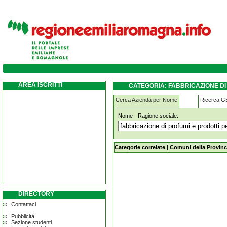
fabbricazione-di-profumi-e-prodotti-per-to
AREA ISCRITTI
CATEGORIA: FABBRICAZIONE D
Cerca Azienda per Nome
Ricerca 
Nome - Ragione sociale:
fabbricazione-di-profumi-e-prodotti-
Categorie correlate
|
Comuni della Provinc
DIRECTORY
Contattaci
Pubblicità
Sezione studenti