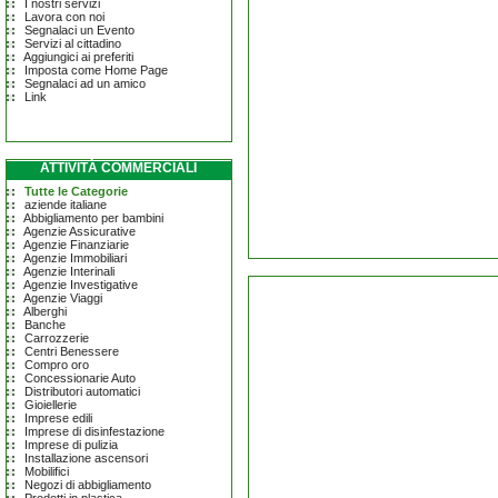
I nostri servizi
Lavora con noi
Segnalaci un Evento
Servizi al cittadino
Aggiungici ai preferiti
Imposta come Home Page
Segnalaci ad un amico
Link
ATTIVITÀ COMMERCIALI
Tutte le Categorie
aziende italiane
Abbigliamento per bambini
Agenzie Assicurative
Agenzie Finanziarie
Agenzie Immobiliari
Agenzie Interinali
Agenzie Investigative
Agenzie Viaggi
Alberghi
Banche
Carrozzerie
Centri Benessere
Compro oro
Concessionarie Auto
Distributori automatici
Gioiellerie
Imprese edili
Imprese di disinfestazione
Imprese di pulizia
Installazione ascensori
Mobilifici
Negozi di abbigliamento