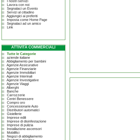
I nostri servizi
Lavora con noi
Segnalaci un Evento
Servizi al cittadino
Aggiungici ai preferiti
Imposta come Home Page
Segnalaci ad un amico
Link
ATTIVITÀ COMMERCIALI
Tutte le Categorie
aziende italiane
Abbigliamento per bambini
Agenzie Assicurative
Agenzie Finanziarie
Agenzie Immobiliari
Agenzie Interinali
Agenzie Investigative
Agenzie Viaggi
Alberghi
Banche
Carrozzerie
Centri Benessere
Compro oro
Concessionarie Auto
Distributori automatici
Gioiellerie
Imprese edili
Imprese di disinfestazione
Imprese di pulizia
Installazione ascensori
Mobilifici
Negozi di abbigliamento