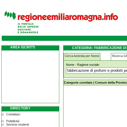
fabbricazione-di-profumi-e-prodotti-per-tol
AREA ISCRITTI
CATEGORIA: FABBRICAZIONE DI
Cerca Azienda per Nome
Ricerca 
Nome - Ragione sociale:
fabbricazione-di-profumi-e-prodotti-
Categorie correlate
|
Comuni della Provinc
DIRECTORY
Contattaci
Pubblicità
Sezione studenti