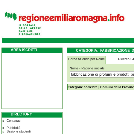
fabbricazione-di-profumi-e-prodotti-per-to
AREA ISCRITTI
CATEGORIA: FABBRICAZIONE 
EMILIA
Cerca Azienda per Nome
Ricerca 
Nome - Ragione sociale:
fabbricazione-di-profumi-e-prodotti-
Categorie correlate
|
Comuni della Provinc
DIRECTORY
Contattaci
Pubblicità
Sezione studenti