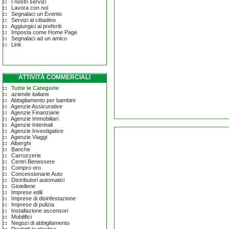
I nostri servizi
Lavora con noi
Segnalaci un Evento
Servizi al cittadino
Aggiungici ai preferiti
Imposta come Home Page
Segnalaci ad un amico
Link
ATTIVITÀ COMMERCIALI
Tutte le Categorie
aziende italiane
Abbigliamento per bambini
Agenzie Assicurative
Agenzie Finanziarie
Agenzie Immobiliari
Agenzie Interinali
Agenzie Investigative
Agenzie Viaggi
Alberghi
Banche
Carrozzerie
Centri Benessere
Compro oro
Concessionarie Auto
Distributori automatici
Gioiellerie
Imprese edili
Imprese di disinfestazione
Imprese di pulizia
Installazione ascensori
Mobilifici
Negozi di abbigliamento