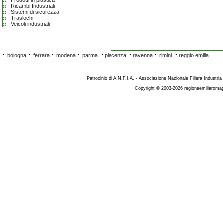
Prodotti in plastica
Ricambi Industriali
Sistemi di sicurezza
Traslochi
Veicoli industriali
::
bologna
::
ferrara
::
modena
::
parma
::
piacenza
::
ravenna
::
rimini
::
reggio emilia
Patrocinio di A.N.F.I.A. - Associazione Nazionale Filiera Industria
Copyright © 2003-2026 regioneemiliaromag