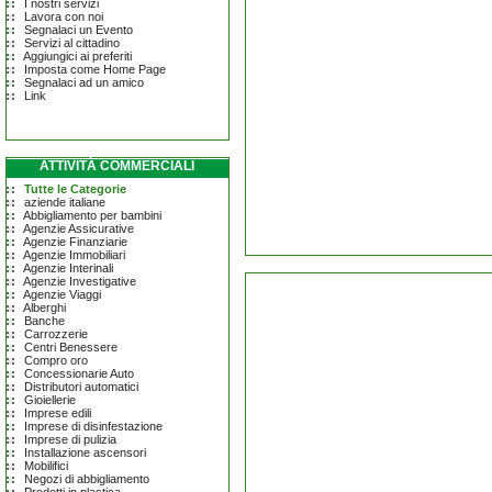
I nostri servizi
Lavora con noi
Segnalaci un Evento
Servizi al cittadino
Aggiungici ai preferiti
Imposta come Home Page
Segnalaci ad un amico
Link
ATTIVITÀ COMMERCIALI
Tutte le Categorie
aziende italiane
Abbigliamento per bambini
Agenzie Assicurative
Agenzie Finanziarie
Agenzie Immobiliari
Agenzie Interinali
Agenzie Investigative
Agenzie Viaggi
Alberghi
Banche
Carrozzerie
Centri Benessere
Compro oro
Concessionarie Auto
Distributori automatici
Gioiellerie
Imprese edili
Imprese di disinfestazione
Imprese di pulizia
Installazione ascensori
Mobilifici
Negozi di abbigliamento