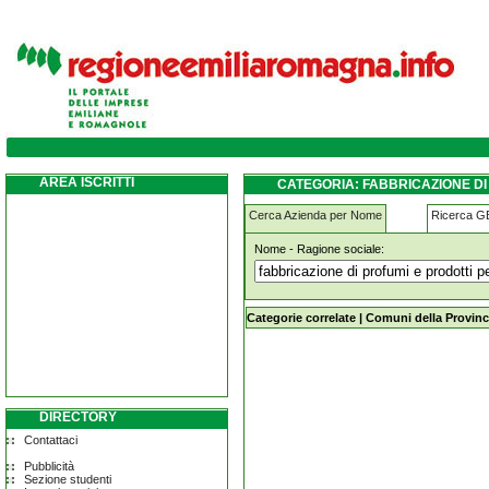
fabbricazione-di-profumi-e-prodotti-per-tol
AREA ISCRITTI
CATEGORIA: FABBRICAZIONE DI
Cerca Azienda per Nome
Ricerca 
Nome - Ragione sociale:
fabbricazione-di-profumi-e-prodotti-
Categorie correlate
|
Comuni della Provinc
DIRECTORY
Contattaci
Pubblicità
Sezione studenti