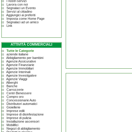
I nostri servizi
Lavora con noi
Segnalaci un Evento
Servizi al cittadino
Aggiungici ai preferiti
Imposta come Home Page
Segnalaci ad un amico
Link
ATTIVITÀ COMMERCIALI
Tutte le Categorie
aziende italiane
Abbigliamento per bambini
Agenzie Assicurative
Agenzie Finanziarie
Agenzie Immobiliari
Agenzie Interinali
Agenzie Investigative
Agenzie Viaggi
Alberghi
Banche
Carrozzerie
Centri Benessere
Compro oro
Concessionarie Auto
Distributori automatici
Gioiellerie
Imprese edili
Imprese di disinfestazione
Imprese di pulizia
Installazione ascensori
Mobilifici
Negozi di abbigliamento