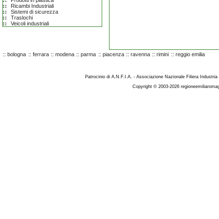
Prodotti in plastica
Ricambi Industriali
Sistemi di sicurezza
Traslochi
Veicoli industriali
::
bologna
::
ferrara
::
modena
::
parma
::
piacenza
::
ravenna
::
rimini
::
reggio emilia
Patrocinio di A.N.F.I.A. - Associazione Nazionale Filiera Industria
Copyright © 2003-2026 regioneemiliaromag