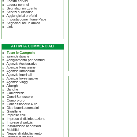
I nostri servizi
Lavora con noi
Segnalaci un Evento
Servizi al cittadino
Aggiungici ai preferiti
Imposta come Home Page
Segnalaci ad un amico
Link
ATTIVITÀ COMMERCIALI
Tutte le Categorie
aziende italiane
Abbigliamento per bambini
Agenzie Assicurative
Agenzie Finanziarie
Agenzie Immobiliari
Agenzie Interinali
Agenzie Investigative
Agenzie Viaggi
Alberghi
Banche
Carrozzerie
Centri Benessere
Compro oro
Concessionarie Auto
Distributori automatici
Gioiellerie
Imprese edili
Imprese di disinfestazione
Imprese di pulizia
Installazione ascensori
Mobilifici
Negozi di abbigliamento