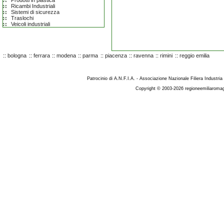
Prodotti in plastica
Ricambi Industriali
Sistemi di sicurezza
Traslochi
Veicoli industriali
::
bologna
::
ferrara
::
modena
::
parma
::
piacenza
::
ravenna
::
rimini
::
reggio emilia
Patrocinio di A.N.F.I.A. - Associazione Nazionale Filiera Industria
Copyright © 2003-2026 regioneemiliaromag