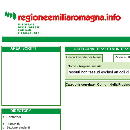
tessuti-non-tessuti-esclusi-articoli-di-vesti
AREA ISCRITTI
CATEGORIA: TESSUTI NON TESSU
Cerca Azienda per Nome
Ricerca 
Nome - Ragione sociale:
tessuti-non-tessuti-esclusi-articoli-d
Categorie correlate
|
Comuni della Provinc
DIRECTORY
Contattaci
Pubblicità
Sezione studenti