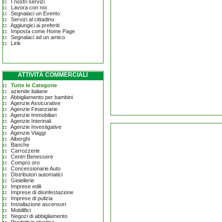
I nostri servizi
Lavora con noi
Segnalaci un Evento
Servizi al cittadino
Aggiungici ai preferiti
Imposta come Home Page
Segnalaci ad un amico
Link
ATTIVITÀ COMMERCIALI
Tutte le Categorie
aziende italiane
Abbigliamento per bambini
Agenzie Assicurative
Agenzie Finanziarie
Agenzie Immobiliari
Agenzie Interinali
Agenzie Investigative
Agenzie Viaggi
Alberghi
Banche
Carrozzerie
Centri Benessere
Compro oro
Concessionarie Auto
Distributori automatici
Gioiellerie
Imprese edili
Imprese di disinfestazione
Imprese di pulizia
Installazione ascensori
Mobilifici
Negozi di abbigliamento