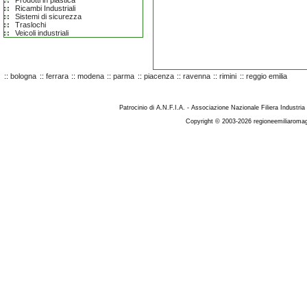
Prodotti in plastica
Ricambi Industriali
Sistemi di sicurezza
Traslochi
Veicoli industriali
::
bologna
::
ferrara
::
modena
::
parma
::
piacenza
::
ravenna
::
rimini
::
reggio emilia
Patrocinio di A.N.F.I.A. - Associazione Nazionale Filiera Industria
Copyright © 2003-2026 regioneemiliaromag