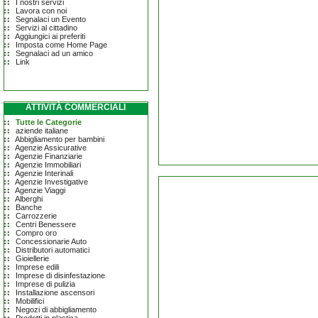
I nostri servizi
Lavora con noi
Segnalaci un Evento
Servizi al cittadino
Aggiungici ai preferiti
Imposta come Home Page
Segnalaci ad un amico
Link
ATTIVITÀ COMMERCIALI
Tutte le Categorie
aziende italiane
Abbigliamento per bambini
Agenzie Assicurative
Agenzie Finanziarie
Agenzie Immobiliari
Agenzie Interinali
Agenzie Investigative
Agenzie Viaggi
Alberghi
Banche
Carrozzerie
Centri Benessere
Compro oro
Concessionarie Auto
Distributori automatici
Gioiellerie
Imprese edili
Imprese di disinfestazione
Imprese di pulizia
Installazione ascensori
Mobilifici
Negozi di abbigliamento