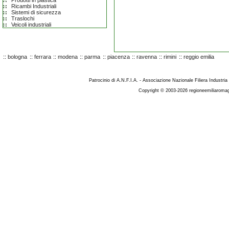
Prodotti in plastica
Ricambi Industriali
Sistemi di sicurezza
Traslochi
Veicoli industriali
::
bologna
::
ferrara
::
modena
::
parma
::
piacenza
::
ravenna
::
rimini
::
reggio emilia
Patrocinio di A.N.F.I.A. - Associazione Nazionale Filiera Industria
Copyright © 2003-2026 regioneemiliaromag