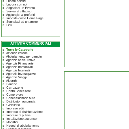
I nostri servizi
Lavora con noi
Segnalaci un Evento
Servizi al cittadino
Aggiungici ai preferiti
Imposta come Home Page
Segnalaci ad un amico
Link
ATTIVITÀ COMMERCIALI
Tutte le Categorie
aziende italiane
Abbigliamento per bambini
Agenzie Assicurative
Agenzie Finanziarie
Agenzie Immobiliari
Agenzie Interinali
Agenzie Investigative
Agenzie Viaggi
Alberghi
Banche
Carrozzerie
Centri Benessere
Compro oro
Concessionarie Auto
Distributori automatici
Gioiellerie
Imprese edili
Imprese di disinfestazione
Imprese di pulizia
Installazione ascensori
Mobilifici
Negozi di abbigliamento