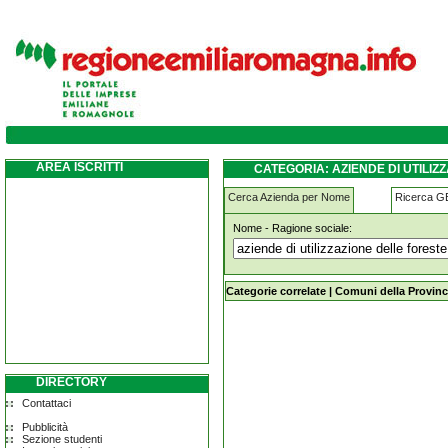
aziende-di-utilizzazione-delle-foreste-e-de
AREA ISCRITTI
CATEGORIA: AZIENDE DI UTILIZ
Cerca Azienda per Nome
Ricerca 
Nome - Ragione sociale:
aziende-di-utilizzazione-delle-fores
Categorie correlate
|
Comuni della Provinc
DIRECTORY
Contattaci
Pubblicità
Sezione studenti