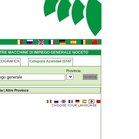
generale noceto
LTRE MACCHINE DI IMPIEGO GENERALE NOCETO
GEOGRAFICA
Categorie Aziendali ISTAT
Provincia:
piego-generale noceto
ia
|
Altre Province