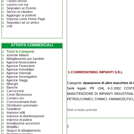
I nostri servizi
Lavora con noi
Segnalaci un Evento
Servizi al cittadino
Aggiungici ai preferiti
Imposta come Home Page
Segnalaci ad un amico
Link
ATTIVITÀ COMMERCIALI
Tutte le Categorie
aziende italiane
Abbigliamento per bambini
Agenzie Assicurative
Agenzie Finanziarie
Agenzie Immobiliari
1-COMMISSIONING IMPIANTI S.R.L
Agenzie Interinali
Agenzie Investigative
Agenzie Viaggi
Categoria:
riparazione di altre macchine di
Alberghi
Banche
Sede legale: PR -DAL 6-2-2002 COS
Carrozzerie
MANUTENZIONE DI IMPIANTI INDUSTRIALI
Centri Benessere
Compro oro
PETROLCHIMICI, CHIMICI, FARMACEUTICI
Concessionarie Auto
Distributori automatici
Gioiellerie
Vedi scheda azienda
Imprese edili
Imprese di disinfestazione
Imprese di pulizia
Installazione ascensori
1
Mobilifici
Negozi di abbigliamento