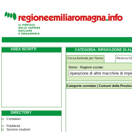
riparazione-di-altre-macchine-di-impiego-
AREA ISCRITTI
CATEGORIA: RIPARAZIONE DI A
Cerca Azienda per Nome
Ricerca 
Nome - Ragione sociale:
riparazione-di-altre-macchine-di-im
Categorie correlate
|
Comuni della Provinc
DIRECTORY
Contattaci
Pubblicità
Sezione studenti