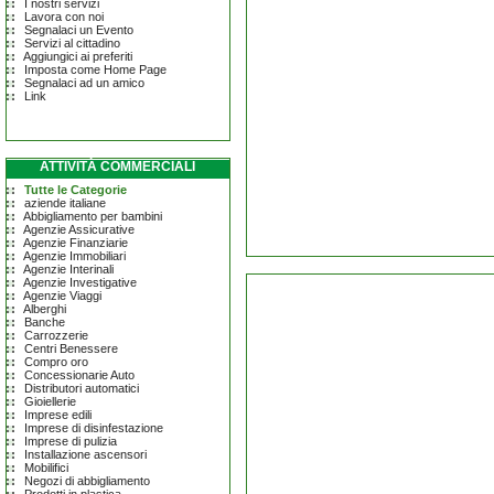
I nostri servizi
Lavora con noi
Segnalaci un Evento
Servizi al cittadino
Aggiungici ai preferiti
Imposta come Home Page
Segnalaci ad un amico
Link
ATTIVITÀ COMMERCIALI
Tutte le Categorie
aziende italiane
Abbigliamento per bambini
Agenzie Assicurative
Agenzie Finanziarie
Agenzie Immobiliari
Agenzie Interinali
Agenzie Investigative
Agenzie Viaggi
Alberghi
Banche
Carrozzerie
Centri Benessere
Compro oro
Concessionarie Auto
Distributori automatici
Gioiellerie
Imprese edili
Imprese di disinfestazione
Imprese di pulizia
Installazione ascensori
Mobilifici
Negozi di abbigliamento