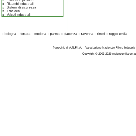
Prodotti in plastica
Ricambi Industriali
Sistemi di sicurezza
Traslochi
Veicoli industriali
::
bologna
::
ferrara
::
modena
::
parma
::
piacenza
::
ravenna
::
rimini
::
reggio emilia
Patrocinio di A.N.F.I.A. - Associazione Nazionale Filiera Industria
Copyright © 2003-2026 regioneemiliaromag