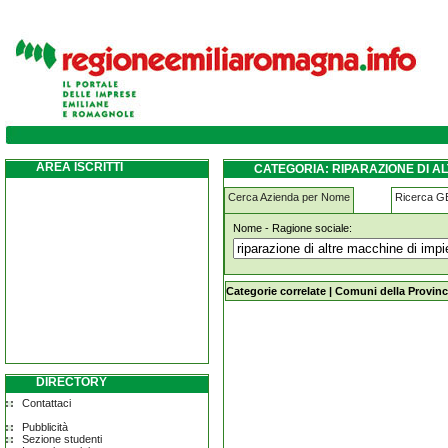
riparazione-di-altre-macchine-di-impiego-g
AREA ISCRITTI
CATEGORIA: RIPARAZIONE DI A
Cerca Azienda per Nome
Ricerca 
Nome - Ragione sociale:
riparazione-di-altre-macchine-di-im
Categorie correlate
|
Comuni della Provinc
DIRECTORY
Contattaci
Pubblicità
Sezione studenti