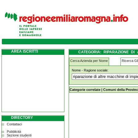
riparazione-di-altre-macchine-di-impiego-
AREA ISCRITTI
CATEGORIA: RIPARAZIONE DI
DELLE CORTI
Cerca Azienda per Nome
Ricerca 
Nome - Ragione sociale:
riparazione-di-altre-macchine-di-im
Categorie correlate
|
Comuni della Provinc
DIRECTORY
Contattaci
Pubblicità
Sezione studenti