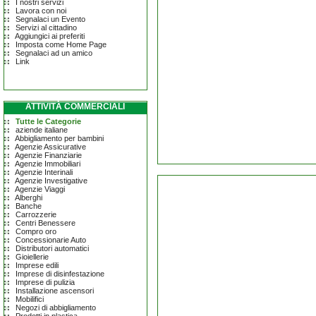
I nostri servizi
Lavora con noi
Segnalaci un Evento
Servizi al cittadino
Aggiungici ai preferiti
Imposta come Home Page
Segnalaci ad un amico
Link
ATTIVITÀ COMMERCIALI
Tutte le Categorie
aziende italiane
Abbigliamento per bambini
Agenzie Assicurative
Agenzie Finanziarie
Agenzie Immobiliari
Agenzie Interinali
Agenzie Investigative
Agenzie Viaggi
Alberghi
Banche
Carrozzerie
Centri Benessere
Compro oro
Concessionarie Auto
Distributori automatici
Gioiellerie
Imprese edili
Imprese di disinfestazione
Imprese di pulizia
Installazione ascensori
Mobilifici
Negozi di abbigliamento