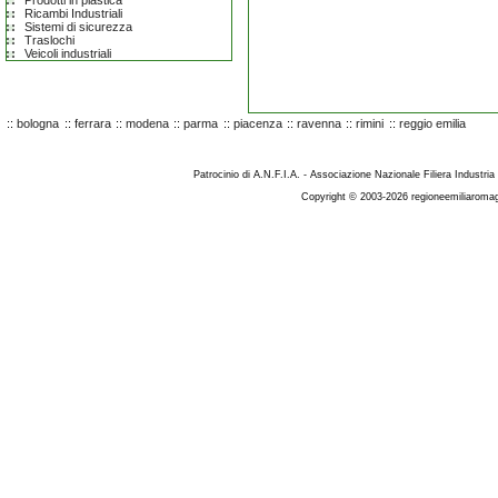
Prodotti in plastica
Ricambi Industriali
Sistemi di sicurezza
Traslochi
Veicoli industriali
::
bologna
::
ferrara
::
modena
::
parma
::
piacenza
::
ravenna
::
rimini
::
reggio emilia
Patrocinio di A.N.F.I.A. - Associazione Nazionale Filiera Industria
Copyright © 2003-2026 regioneemiliaromag