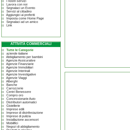
I nostri servizi
Lavora con noi
Segnalaci un Evento
Servizi al cittadino
Aggiungici ai preferiti
Imposta come Home Page
Segnalaci ad un amico
Link
ATTIVITÀ COMMERCIALI
Tutte le Categorie
aziende italiane
Abbigliamento per bambini
Agenzie Assicurative
Agenzie Finanziarie
Agenzie Immobiliari
Agenzie Interinali
Agenzie Investigative
Agenzie Viaggi
Alberghi
Banche
Carrozzerie
Centri Benessere
Compro oro
Concessionarie Auto
Distributori automatici
Gioiellerie
Imprese edili
Imprese di disinfestazione
Imprese di pulizia
Installazione ascensori
Mobilifici
Negozi di abbigliamento