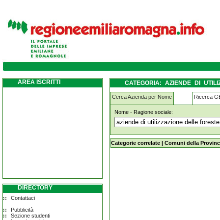
aziende-di-utilizzazione-delle-foreste-e-de
AREA ISCRITTI
CATEGORIA: AZIENDE DI UTIL
DELLE CORTI
Cerca Azienda per Nome
Ricerca 
Nome - Ragione sociale:
aziende-di-utilizzazione-delle-fores
Categorie correlate
|
Comuni della Provinc
DIRECTORY
Contattaci
Pubblicità
Sezione studenti