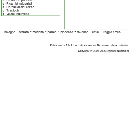
Prodotti in plastica
Ricambi Industriali
Sistemi di sicurezza
Traslochi
Veicoli industriali
::
bologna
::
ferrara
::
modena
::
parma
::
piacenza
::
ravenna
::
rimini
::
reggio emilia
Patrocinio di A.N.F.I.A. - Associazione Nazionale Filiera Industria
Copyright © 2003-2026 regioneemiliaromag