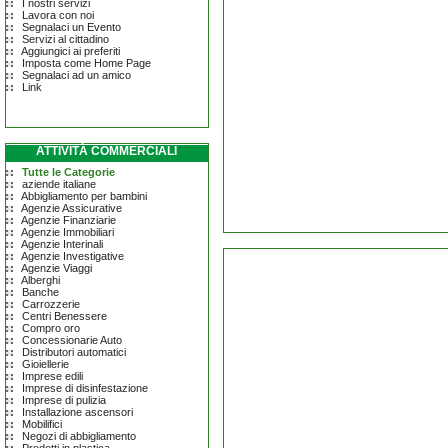
I nostri servizi
Lavora con noi
Segnalaci un Evento
Servizi al cittadino
Aggiungici ai preferiti
Imposta come Home Page
Segnalaci ad un amico
Link
ATTIVITÀ COMMERCIALI
Tutte le Categorie
aziende italiane
Abbigliamento per bambini
Agenzie Assicurative
Agenzie Finanziarie
Agenzie Immobiliari
Agenzie Interinali
Agenzie Investigative
Agenzie Viaggi
Alberghi
Banche
Carrozzerie
Centri Benessere
Compro oro
Concessionarie Auto
Distributori automatici
Gioiellerie
Imprese edili
Imprese di disinfestazione
Imprese di pulizia
Installazione ascensori
Mobilifici
Negozi di abbigliamento