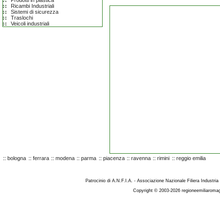
Prodotti in plastica
Ricambi Industriali
Sistemi di sicurezza
Traslochi
Veicoli industriali
::
bologna
::
ferrara
::
modena
::
parma
::
piacenza
::
ravenna
::
rimini
::
reggio emilia
Patrocinio di A.N.F.I.A. - Associazione Nazionale Filiera Industria
Copyright © 2003-2026 regioneemiliaromag