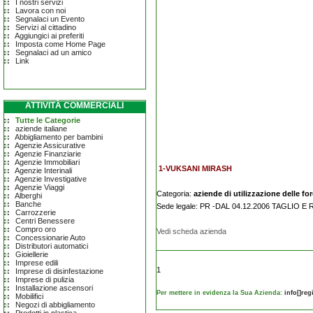
I nostri servizi
Lavora con noi
Segnalaci un Evento
Servizi al cittadino
Aggiungici ai preferiti
Imposta come Home Page
Segnalaci ad un amico
Link
ATTIVITÀ COMMERCIALI
Tutte le Categorie
aziende italiane
Abbigliamento per bambini
Agenzie Assicurative
Agenzie Finanziarie
Agenzie Immobiliari
1-VUKSANI MIRASH
Agenzie Interinali
Agenzie Investigative
Agenzie Viaggi
Categoria:
aziende di utilizzazione delle fo
Alberghi
Banche
Sede legale: PR -DAL 04.12.2006 TAGLIO 
Carrozzerie
Centri Benessere
Compro oro
Vedi scheda azienda
Concessionarie Auto
Distributori automatici
Gioiellerie
Imprese edili
1
Imprese di disinfestazione
Imprese di pulizia
Installazione ascensori
Per mettere in evidenza la Sua Azienda:
info[]re
Mobilifici
Negozi di abbigliamento