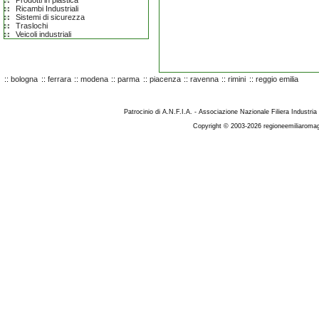
Prodotti in plastica
Ricambi Industriali
Sistemi di sicurezza
Traslochi
Veicoli industriali
::
bologna
::
ferrara
::
modena
::
parma
::
piacenza
::
ravenna
::
rimini
::
reggio emilia
Patrocinio di A.N.F.I.A. - Associazione Nazionale Filiera Industria
Copyright © 2003-2026 regioneemiliaromag