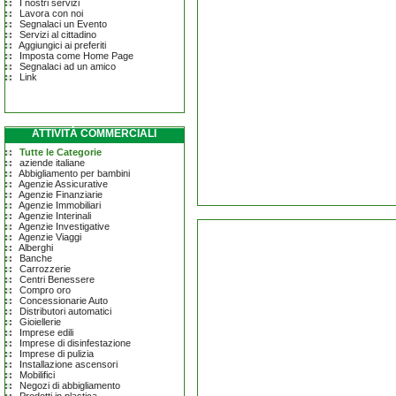
I nostri servizi
Lavora con noi
Segnalaci un Evento
Servizi al cittadino
Aggiungici ai preferiti
Imposta come Home Page
Segnalaci ad un amico
Link
ATTIVITÀ COMMERCIALI
Tutte le Categorie
aziende italiane
Abbigliamento per bambini
Agenzie Assicurative
Agenzie Finanziarie
Agenzie Immobiliari
Agenzie Interinali
Agenzie Investigative
Agenzie Viaggi
Alberghi
Banche
Carrozzerie
Centri Benessere
Compro oro
Concessionarie Auto
Distributori automatici
Gioiellerie
Imprese edili
Imprese di disinfestazione
Imprese di pulizia
Installazione ascensori
Mobilifici
Negozi di abbigliamento